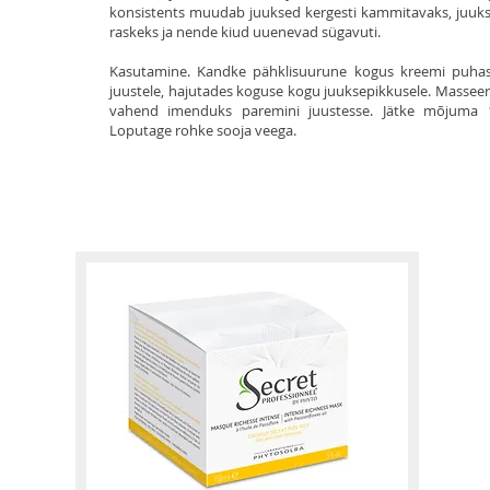
konsistents muudab juuksed kergesti kammitavaks, juuk
raskeks ja nende kiud uuenevad sügavuti.
Kasutamine. Kandke pähklisuurune kogus kreemi puhas
juustele, hajutades koguse kogu juuksepikkusele. Masseeri
vahend imenduks paremini juustesse. Jätke mõjuma 1
Loputage rohke sooja veega.