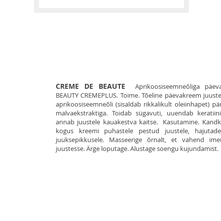
CREME DE BEAUTE
Aprikoosiseemneõliga päeva
BEAUTY CREMEPLUS. Toime. Tõeline päevakreem juuste
aprikoosiseemneõli (sisaldab rikkalikult oleiinhapet) pär
malvaekstraktiga. Toidab sügavuti, uuendab keratiini
annab juustele kauakestva kaitse. Kasutamine. Kandk
kogus kreemi puhastele pestud juustele, hajutad
juuksepikkusele. Masseerige õrnalt, et vahend im
juustesse. Ärge loputage. Alustage soengu kujundamist.