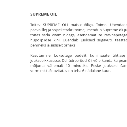
SUPREME OIL
Toitev SUPREME ÕLI maisiiduõliga. Toime. Ühendades
päevalille) ja sojaekstrakti toime, imendub Supreme õli
toites seda vitamiinidega, asendamatute rasvhapetega
hüpolipiidse kihi. Uuendab juukseid sügavuti, taas
pehmeks ja siidiselt õrnaks.
Kasutamine. Loksutage pudelit, kuni saate ühtlas
juuksepikkusesse. Dehüdreeritud õli võib kanda ka peana
mõjuma vähemalt 10 minutiks. Peske juukseid šam
vormimist. Soovitatav on teha 6-nädalane kuur.
© SIA COSMOPROF B