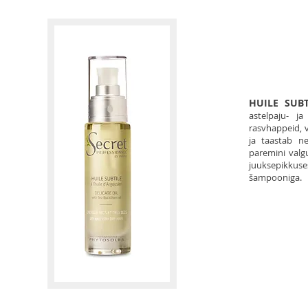
HUILE SUBT
astelpaju- j
rasvhappeid, 
ja taastab n
paremini valg
juuksepikkuse
šampooniga.