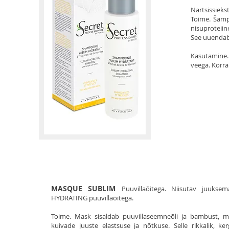
Nartsissiek
Toime. Šampo
nisuproteiin
See uuendab 
Kasutamine. 
veega. Korra
MASQUE SUBLIM
Puuvillaõitega. Niisutav juuks
HYDRATING puuvillaõitega.
Toime. Mask sisaldab puuvillaseemneõli ja bambust, m
kuivade juuste elastsuse ja nõtkuse. Selle rikkalik, ke