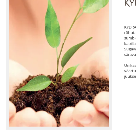
KYDRA
rõhuta
sümb
kapill
Sügava
särava
Unika
väärtu
juukse