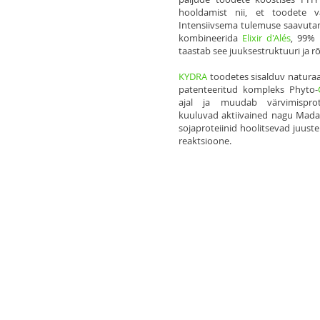
hooldamist nii, et toodete 
Intensiivsema tulemuse saavuta
kombineerida
Elixir d'Alés
, 99% 
taastab see juuksestruktuuri ja r
KYDRA
toodetes sisalduv natura
patenteeritud kompleks Phyto-
ajal ja muudab värvimisprot
kuuluvad aktiivained nagu Madaga
sojaproteiinid hoolitsevad juuste 
reaktsioone.