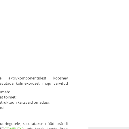
FILOSOOFIA
TOOTED
KONTAKTID
ÜRITUSED
aktiivkomponentidest koosnev
aavutada kolmekordset mõju värvitud
b:
at toimet;
struktuuri kaitsvaid omadusi;
si.
euuringutele, kasutatakse nüüd brändi
YTO
COMPLEX3
, mis tagab juuste õrna