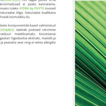
värviomadused ei peaks kannatama.
miseks tuleks
KYDRA by PHYTO
tooteid
naturaalse õliga. Naturaalse iluallikana
õhutab loomulikku ilu.
alsete komponentide baasil valmistatud
Complex3,
säästab juukseid värvimise
seduuri meeldivamaks. Koostisesse
skari Sigesbeckia ekstrakt, maisiõli ja
ja peanaha eest ning ei tekita allergilisi