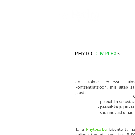
AVALEHT
PHYTO
COMPLEX
3
on kolme erineva taime 
kontsentratsioon, mis aitab s
juustel.
Oma
- peanahka rahustav
- peanahka ja juukse
- säraandvaid omadu
Tänu
Phytosolba
laborite taim
paljude toodete koostises PH