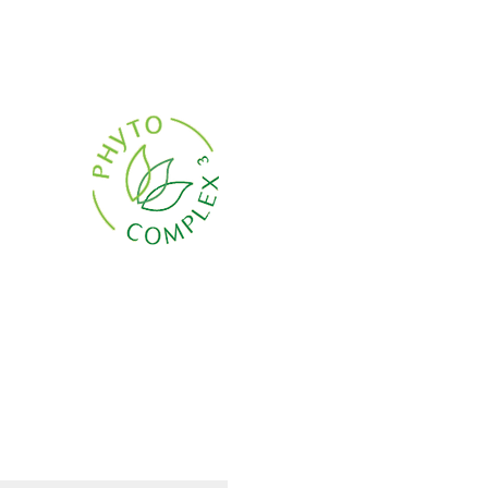
ENG
RU
LV
EST
LT