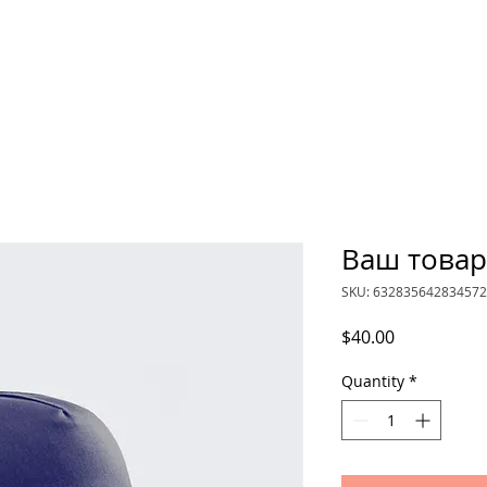
Ваш товар
SKU: 632835642834572
Price
$40.00
Quantity
*