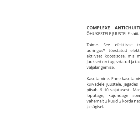
COMPLEXE ANTICHUIT
ÕHUKESTELE JUUSTELE shiita
Toime. See efektiivse to
uuringus* tõestatud efek
aktiivset koostisosa, mis 
Juuksed on tugevdatud ja taa
väljalangemise.
Kasutamine. Enne kasutamis
kuivadele juustele, jagade
piisab 6–10 vajutusest. M
loputage, kujundage soen
vähemalt 2 kuud 2 korda näda
ja sügisel.