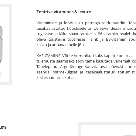
Zenitive vitamines & levure
Vitamiinide ja loodusliku pärmiga toidulisandid. Tänu
tasakaalustatud kooslusele on Zenitive ideaalne toidul
tugevuse ja läike saavutamiseks. B6-vitamiin osaleb ke
oleva tsüsteiini tootmises. Tsink ja B8-vitamiin so
kasvu ja annavad neile jõu.
KASUTAMINE. Võtke hommikuti kaks kapslit koos klaasi
tulemuste saamiseks soovitame kasutada vähemalt ko
Tähelepanu! Ärge ületage soovitatavat päevast annust
asenda mitmekülgset ja tasakaalustatud toitumist.
kättesaamatus kohas.
mum