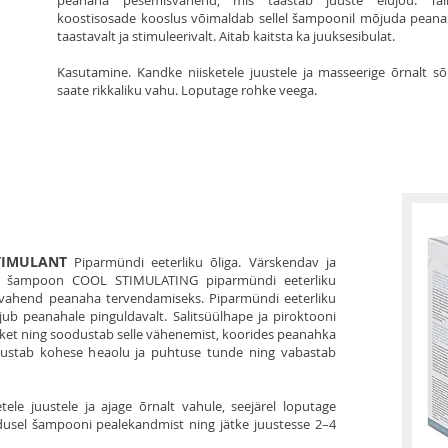
peanaha pesemisvahend, mis taastab juuste elujõu. Tai
koostisosade kooslus võimaldab sellel šampoonil mõjuda peana
taastavalt ja stimuleerivalt. Aitab kaitsta ka juuksesibulat.
Kasutamine. Kandke niisketele juustele ja masseerige õrnalt s
saate rikkaliku vahu. Loputage rohke veega.
TIMULANT
Piparmündi eeterliku õliga. Värskendav ja
ne šampoon COOL STIMULATING piparmündi eeterliku
 vahend peanaha tervendamiseks. Piparmündi eeterliku
jub peanahale pinguldavalt. Salitsüülhape ja piroktooni
ket ning soodustab selle vähenemist, koorides peanahka
dlustab kohese heaolu ja puhtuse tunde ning vabastab
ele juustele ja ajage õrnalt vahule, seejärel loputage
dusel šampooni pealekandmist ning jätke juustesse 2–4