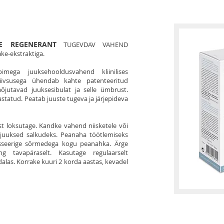
E REGENERANT
TUGEVDAV VAHEND
ke-ekstraktiga.
imega juuksehooldusvahend kliinilises
tiivsusega ühendab kahte patenteeritud
mõjutavad juuksesibulat ja selle ümbrust.
statud. Peatab juuste tugeva ja järjepideva
t loksutage. Kandke vahend niisketele või
s juuksed salkudeks. Peanaha töötlemiseks
asseerige sõrmedega kogu peanahka. Ärge
g tavapäraselt. Kasutage regulaarselt
las. Korrake kuuri 2 korda aastas, kevadel