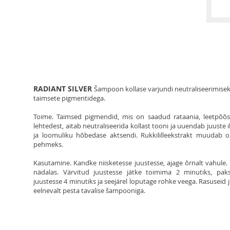
RADIANT SILVER
Šampoon kollase varjundi neutraliseerimise
taimsete pigmentidega.
Toime. Taimsed pigmendid, mis on saadud rataania, leetpõõs
lehtedest, aitab neutraliseerida kollast tooni ja uuendab juuste i
ja loomuliku hõbedase aktsendi. Rukkililleekstrakt muudab
pehmeks.
Kasutamine. Kandke niisketesse juustesse, ajage õrnalt vahule
nädalas. Värvitud juustesse jätke toimima 2 minutiks, pak
juustesse 4 minutiks ja seejärel loputage rohke veega. Rasuseid
eelnevalt pesta tavalise šampooniga.