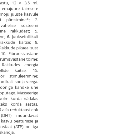
astu, 12 × 3,5 ml.
a emajuure taimsete
t mõju juuste kasvule
asi pärssimine*; 2.
vahelise süsteemi
ine rakkudest; 5.
e; 6. Juuksefolliikuli
rakkude kaitse; 8.
 Rakkude pikaealisust
 10. Fibroosivastane
erumisvastane toime;
 Rakkudes energia
llide kaitse; 15.
ori stimuleerimine;
olikalt sooja veega.
pooniga kandke ühe
loputage. Masseerige
 kolm korda nädalas
aks korda aastas,
5-alfa-reduktaasi ehk
ks (DHT) muundavat
 kasvu peatumise ja
fosfaat (ATP) on iga
lekandja.