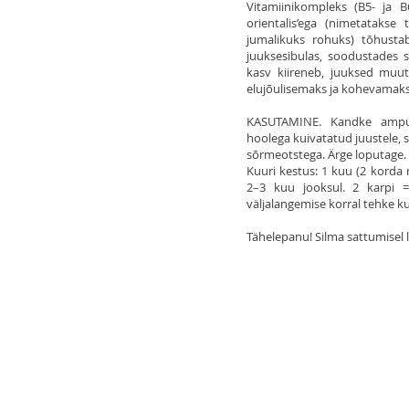
Vitamiinikompleks (B5- ja B
orientalis’ega (nimetataks
jumalikuks rohuks) tõhusta
juuksesibulas, soodustades se
kasv kiireneb, juuksed muu
elujõulisemaks ja kohevamaks
KASUTAMINE. Kandke ampull
hoolega kuivatatud juustele, s
sõrmeotstega. Ärge loputage.
Kuuri kestus: 1 kuu (2 korda 
2–3 kuu jooksul. 2 karpi =
väljalangemise korral tehke ku
Tähelepanu! Silma sattumisel