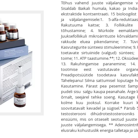
Tõhus vahend juuste väljalangemise v
Sisaldab Baikali humala, kakao ja Indi
ekstraktide kontsentraati. 15 bioloogilis
ja väljalangemisele:1. 5-alfa-redukta
Rakutuuma kaitse; 3. Folliikulite 
tõhustamine; 4. Mürkide eemaldam
Juuksefolliikuli mikroärrituste kõrvaldamin
rakkude eluea pikendamine; 7. Tüvi
Kasvutegurite sünteesi stimuleerimine; 9.
toetavate sirtuiinide (valgud) süntees;
toime; 11. ATP taastumine.**; 12. Oksüde
13. Rakuhingamise paranemine; 14.
tootmise eest vastutavate organe
Preadipotsüütide toodetava kasvufakt
Tähelepanu! Silma sattumisel loputage ho
Kasutamine. Pärast pea pesemist šam
pudeli sisu salgu kaupa peanahale. Ärge 
õrnalt, seejärel tehke soeng. Kasutage
kolme kuu jooksul. Korrake kuuri k
soovitatavalt kevadel ja sügisel.* Pärsib 
testosterooni dihüdrotestosterooni
ensüümi, mis on otseselt seotud juuste
juuste väljalangemisega. ** Adenosiintri
elusraku kohustuslik energia talletaja ja ü