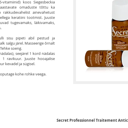
6-vitamiinid) koos Siegesbeckia
e taastavate omaduste tõttu ka
b rakkudevahelist ainevahetust
llega keratiini tootmist. Juuste
tuvad tugevamaks, läikivamaks,
.
i sisu pipeti abil pestud ja
alk salgu järel. Masseerige õrnalt
 Tehke soeng.
nädalas), seejärel 1 kord nädalas
 1 ravikuur. Juuste hooajalise
ur kevadel ja sügisel.
 loputage kohe rohke veega.
Secret Professionnel Traitement Anti