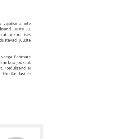
 vajalike ainete
isand juuste ilu,
ratiini koostises
odustavad juuste
 veega. Parimate
lme kuu jooksul.
. Toidulisand ei
 Hoidke lastele