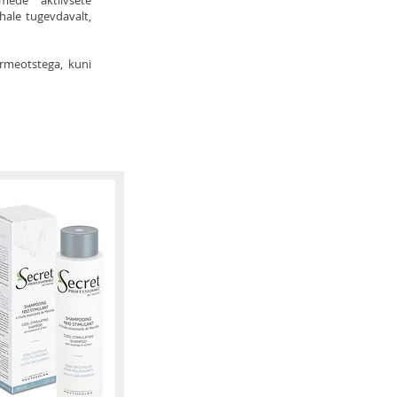
mede aktiivsete
hale tugevdavalt,
õrmeotstega, kuni