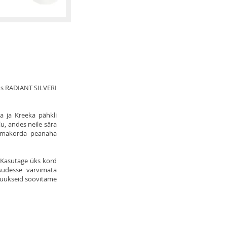
ks RADIANT SILVERI
a ja Kreeka pähkli
lu, andes neile sära
 omakorda peanaha
. Kasutage üks kord
sudesse värvimata
 juukseid soovitame