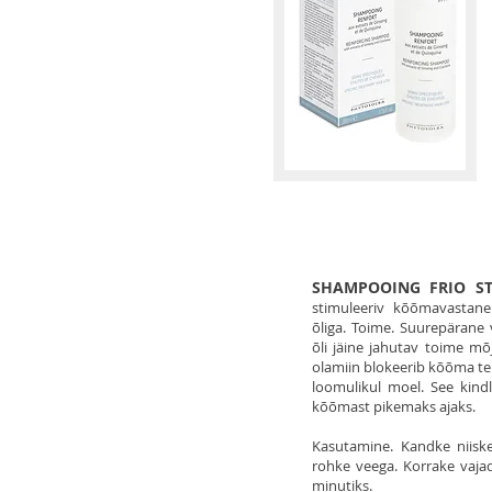
SHAMPOOING FRIO S
stimuleeriv kõõmavasta
õliga. Toime. Suurepärane
õli jäine jahutav toime mõ
olamiin blokeerib kõõma te
loomulikul moel. See kin
kõõmast pikemaks ajaks.
Kasutamine. Kandke niisket
rohke veega. Korrake vaja
minutiks.