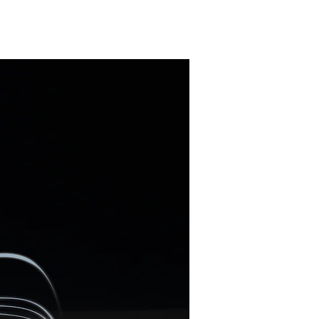
ENG
RU
LV
EST
LT