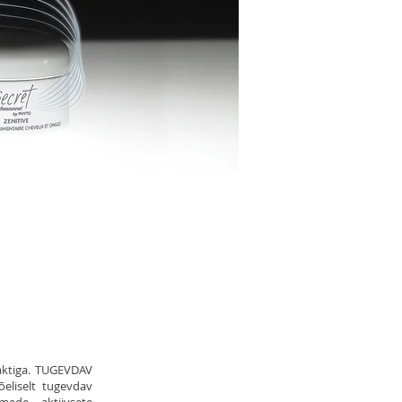
ANGEMISE PUHUL
aktiga. TUGEVDAV
eliselt tugevdav