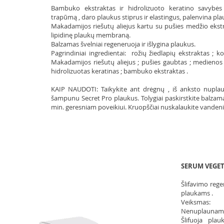
Bambuko ekstraktas ir hidrolizuoto keratino savybės
trapūmą , daro plaukus stiprus ir elastingus, palenvina pl
Makadamijos riešutų aliejus kartu su pušies medžio ekstr
lipidinę plaukų membraną.
Balzamas švelniai regeneruoja ir išlygina plaukus.
Pagrindiniai ingredientai: rožių žiedlapių ekstraktas ; ko
Makadamijos riešutų aliejus ; pušies gaubtas ; medienos pl
hidrolizuotas keratinas ; bambuko ekstraktas .
KAIP NAUDOTI: Taikykite ant drėgnų , iš anksto nupl
šampunu Secret Pro plaukus. Tolygiai paskirstkite balzamą 
min. geresniam poveikiui. Kruopščiai nuskalaukite vandeni
SERUM VEGET
Šlifavimo reg
plaukams .
Veiksmas:
Nenuplaunama
Šlifuoja plau