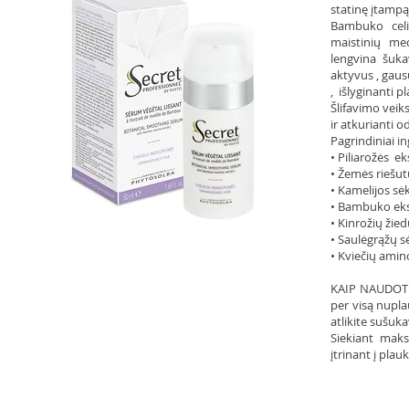
statinę įtampą
Bambuko celi
maistinių me
lengvina šuka
aktyvus , gaus
, išlyginanti p
Šlifavimo veiks
ir atkurianti o
Pagrindiniai in
• Piliarožės ek
• Žemės riešutų
• Kamelijos sėkl
• Bambuko eks
• Kinrožių žied
• Saulėgrąžų sė
• Kviečių amin
KAIP NAUDOTI: 
per visą nupl
atlikite sušuk
Siekiant maks
įtrinant į plau