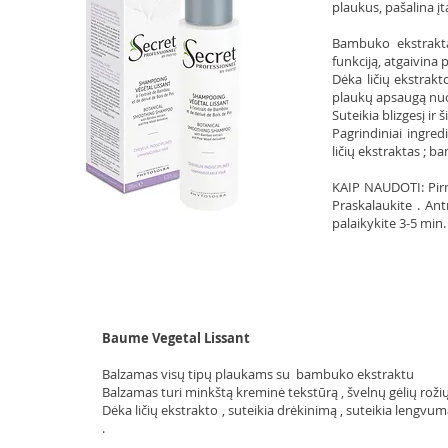
plaukus, pašalina 
Bambuko ekstrakta
funkciją, atgaivina 
Dėka ličių ekstrakto
plaukų apsaugą nuo 
Suteikia blizgesį ir 
Pagrindiniai ingred
ličių ekstraktas ; b
KAIP NAUDOTI: Pirm
Praskalaukite . An
palaikykite 3-5 min
Baume Vegetal Lissant
Balzamas visų tipų plaukams su bambuko ekstraktu
Balzamas turi minkštą kreminė tekstūrą , švelnų gėlių rož
Dėka ličių ekstrakto , suteikia drėkinimą , suteikia lengv
.